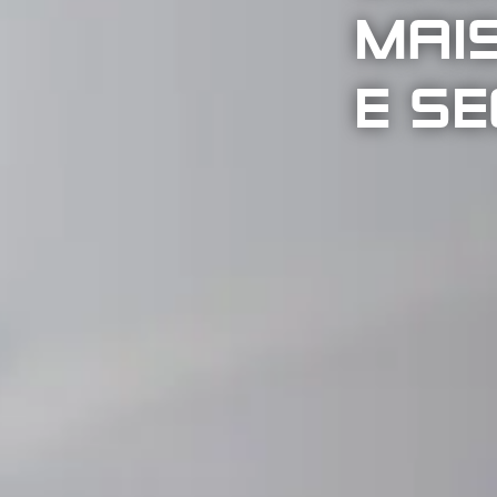
MAIS
E S